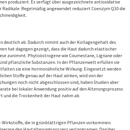
nen produziert. Es verfügt über ausgezeichnete antioxidative
ier Radikale. Regelmäßig angewendet reduziert Coenzym Q10 die
schmeidigkeit.
en deutlich ab. Dadurch nimmt auch der Kollagengehalt des
n hat dagegen gezeigt, dass die Haut dadurch elastischer
nthese zunimmt. Phytoöstrogene wie Coumestane, Lignane oder
 sind pflanzliche Substanzen. In der Pflanzenwelt erfüllen sie
ntfalten sie eine hormonähnliche Wirkung. Eingesetzt werden
ichen Stoffe genau auf der Haut wirken, wird von der
chungen noch nicht abgeschlossen sind, haben Studien aber
parate bei lokaler Anwendung positiv auf den Alterungsprozess
rt und die Trockenheit der Haut nahm ab.
g-Wirkstoffe, die in grünblättrigen Pflanzen vorkommen.
 Kinerase den Hautalterungsprozess verlangsamen. Darüber