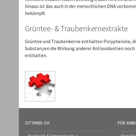
hinaus ist das auch in der menschlichen DNA vorkomme
bekämpft.
Grüntee- & Traubenkernextrakte
Grüntee und Traubenkerne enthalten Polyphenole, die
Substanzen die Wirkung anderer Antioxidantien noch v
enthalten.
CITYMED.CH
FÜR ANB
Kontakt & Impressum
Ihre Vo