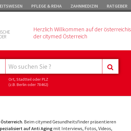
EITSWESEN
PFLEGE & REHA
ZAHNMEDIZIN
RATGEBER
Herzlich Willkommen auf der österreichi
ISCHE
der citymed Österreich
DER
Ort, Stadtteil oder PLZ
(z.B. Berlin oder 78462)
 Österreich
. Beim citymed Gesundheitsfinder präsentieren
ezialisiert auf Anti Aging
mit Interviews, Fotos, Videos,