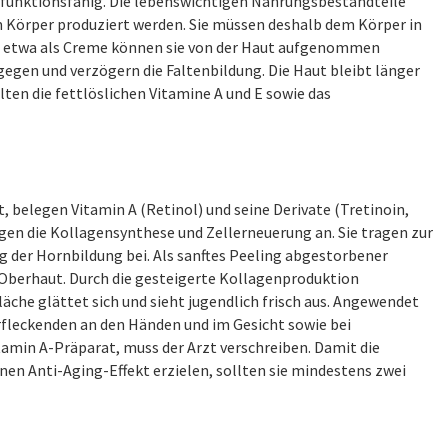
 funktionsfähig. Die lebenswichtigen Nahrungsbestandteile
 Körper produziert werden. Sie müssen deshalb dem Körper in
 etwa als Creme können sie von der Haut aufgenommen
egen und verzögern die Faltenbildung. Die Haut bleibt länger
lten die fettlöslichen Vitamine A und E sowie das
, belegen Vitamin A (Retinol) und seine Derivate (Tretinoin,
egen die Kollagensynthese und Zellerneuerung an. Sie tragen zur
 der Hornbildung bei. Als sanftes Peeling abgestorbener
e Oberhaut. Durch die gesteigerte Kollagenproduktion
äche glättet sich und sieht jugendlich frisch aus. Angewendet
rfleckenden an den Händen und im Gesicht sowie bei
tamin A-Präparat, muss der Arzt verschreiben. Damit die
nen Anti-Aging-Effekt erzielen, sollten sie mindestens zwei