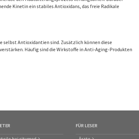
nde Kinetin ein stabiles Antioxidans, das freie Radikale
 selbst Antioxidantien sind. Zusätzlich können diese
erstärken. Häufig sind die Wirkstoffe in Anti-Aging-Produkten
IETER
FÜR LESER
rteile bei citymed
Ärzte