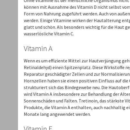
Ohne Vitamine ist der menschliche Organismus nicht
können mit Ausnahme des Vitamin D nicht selbst vom
Form von Nahrung zugeführt werden. Auch von außen
werden. Einige Vitamine wirken der Hautalterung entg
glatt und schön. Als besonders wichtig für die Haut ge
wasserlösliche Vitamin C.
Vitamin A
Wenn es um effiziente Mittel zur Hautverjüngung geht
Retinaldehyd) einen Spitzenplatz. Diese Wirkstoffe r
Reparatur geschädigter Zellen und zur Normalisierung
Hornzellen haben sie einen positiven Einfluss auf di
strukturiert sich das Bindegewebe neu. Die Hautoberfl
wird Vitamin A insbesondere zur Behandlung der Alte
Sonnenschäden und Falten. Tretinoin, das stärkste Vi
Produkte, die Vitamin A enthalten, auch nachhaltig ei
Monate lang angewendet werden.
Vitamin E