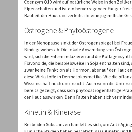
Coenzym Q10 wird auf natürliche Weise in den Zellker
Eigenschaften und ist ein hervorragender Fänger fre
Rauheit der Haut und verleiht ihr eine jugendliche Ge
Östrogene & Phytoöstrogene
In der Menopause sinkt der Östrogenspiegel bei Frau
Bindegewebes ab. Die lokale Anwendung von Östrogene
wird, sich die Falten reduzieren und die Kollagensy
Flavonoide, die beispielsweise in Soja enthalten sind,
zwar keine Funktion als Hormon, aber auf der Haut e
diese Wirkstoffe in Dermatokosmetika. Wie die pflanzl
Wissenschaft noch untersucht. Auch wenn die Untersu
bereits gezeigt, dass sich phytoöstrogenhaltige Prä
der Haut auswirken. Denn Falten haben sich verminde
Kinetin & Kinerase
Bei beiden Substanzen handelt es sich, um Anti-Agin
Klinische Studien haben bestätigt, dass Kinetin und