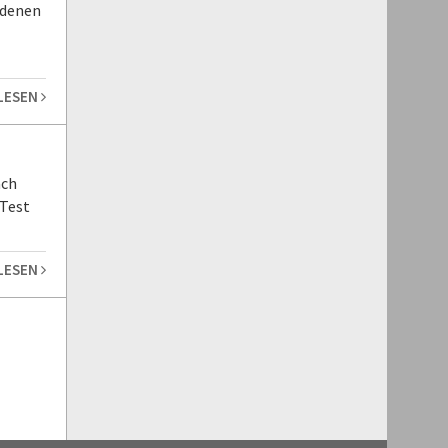
 denen
 LESEN
ach
 Test
 LESEN