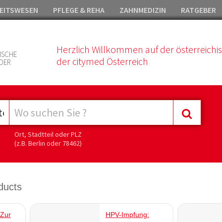
EITSWESEN
PFLEGE & REHA
ZAHNMEDIZIN
RATGEBER
Herzlich Willkommen auf der österreichi
ISCHE
der citymed Österreich
DER
Ort, Stadtteil oder PLZ
(z.B. Berlin oder 78462)