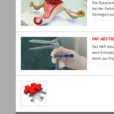
Die Dysplasi
bei der Geb
Vorliegen so
PAP-ABSTR
Der PAP-Abst
dem Erfinder
dient zur F