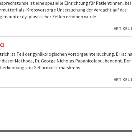
esprechstunde ist eine spezielle Einrichtung für Patientinnen, bei
ärmutterhals-Krebsvorsorge Untersuchung der Verdacht auf das
genannter dysplastischer Zellen erhoben wurde.
ARTIKEL
ICH
rich ist Teil der gynäkologischen Vorsorgeuntersuchung. Er ist n
 dieser Methode, Dr. George Nicholas Papanicolaou, benannt. Der
rüherkennung von Gebärmutterhalskrebs.
ARTIKEL