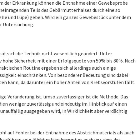
ium der Erkrankung können die Entnahme einer Gewebeprobe
hineinragenden Teils des Gebärmutterhalses durch eine so
elle und Lupe) geben. Wird ein ganzes Gewebestück unter dem
er Untersuchung.
hat sich die Technik nicht wesentlich geändert. Unter
v hohe Sicherheit mit einer Erfolgsquote von 50% bis 80%. Nach
praktischen Routine ergeben sich allerdings auch einige
ssigkeit einschränken. Von besonderer Bedeutung sind dabei
en kann, da darunter ein hoher Anteil von Krebsvorstufen fällt.
ige Veränderung ist, umso zuverlässiger ist die Methode. Das
ien weniger zuverlässig und eindeutig im Hinblick auf einen
s unauffällig ausgegeben wird, in Wirklichkeit aber verdächtig
hl auf Fehler bei der Entnahme des Abstrichmaterials als auch
zuführen sein. Nicht selten kommt es auch vor, dass das