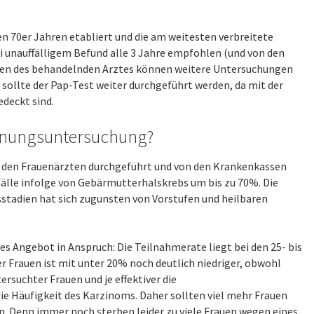
den 70er Jahren etabliert und die am weitesten verbreitete
i unauffälligem Befund alle 3 Jahre empfohlen (und von den
sen des behandelnden Arztes können weitere Untersuchungen
ollte der Pap-Test weiter durchgeführt werden, da mit der
deckt sind.
nnungsuntersuchung?
den Frauenärzten durchgeführt und von den Krankenkassen
fälle infolge von Gebärmutterhalskrebs um bis zu 70%. Die
sstadien hat sich zugunsten von Vorstufen und heilbaren
s Angebot in Anspruch: Die Teilnahmerate liegt bei den 25- bis
r Frauen ist mit unter 20% noch deutlich niedriger, obwohl
ersuchter Frauen und je effektiver die
ie Häufigkeit des Karzinoms. Daher sollten viel mehr Frauen
 Denn immer noch sterben leider zu viele Frauen wegen eines