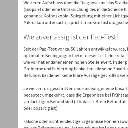
Weiteren Aufschluss über die Diagnose und das Stad
(Biopsie) oder eine Untersuchung des in die Scheide 
genannte Kolposkopie (Spiegelung mit einer Lichtqu
Mikroskop untersucht, spricht man von histologisch
Wie zuverlässig ist der Pap-Test?
Seit der Pap-Test vor ca. 50 Jahren entwikkelt wurde, 
optimalen Bedingungen bietet dieser Test eine relati
wie vor hat er daher einen hohen Stellenwert. In der 
Probleme und Fehlermöglichkeiten, die seine Zuverlä
Befunde, bei denen keine klare Aussage getroffen werd
Je weiter fortgeschritten und eindeutiger eine bösart
bedeutet umgekehrt, dass die Ergebnisse bei Frühstad
verdächtigen Befund sind (d.h. dass z.B. ein Befund al
oder bösartig ist).
Falsche oder nicht eindeutige Ergebnisse können sowo
bei der Präparation und Untersuchung im Labor zurück