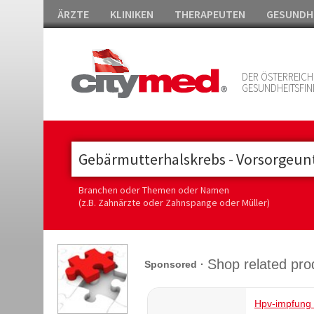
ÄRZTE
KLINIKEN
THERAPEUTEN
GESUNDH
DER ÖSTERREICH
GESUNDHEITSFIN
Branchen oder Themen oder Namen
(z.B. Zahnärzte oder Zahnspange oder Müller)