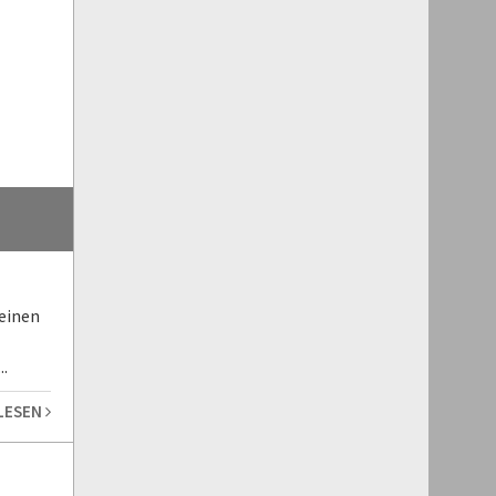
 einen
.
 LESEN