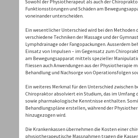
Sowohl der Physiotherapeut als auch der Chiroprakto
Funktionsstörungen und Schäden am Bewegungsapparat
voneinander unterscheiden.
Ein wesentlicher Unterschied wird bei den Methoden d
verschiedene Techniken der Massage und der Gymnast
Lymphdrainage oder Fangopackungen. Ausserdem beher
Einsatz von Impulsen – im Gegensatz zum Chiroprakto
am Bewegungsapparat mittels spezieller Manipulation,
fliessen auch Anwendungen aus der Physiotherapie mi
Behandlung und Nachsorge von Operationsfolgen sow
Ein weiteres Merkmal für den Unterschied zwischen bei
Chiropraktor absolviert ein Studium, das im Umfang 
sowie pharmakologische Kenntnisse enthalten. Somit
Behandlungspläne erstellen, während der Physiother
hinzugezogen wird.
Die Krankenkassen übernehmen die Kosten einer chir
physiotherapeutische Massnahmen tragen die Kassen