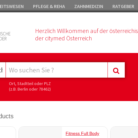
EITSWESEN
PFLEGE & REHA
ZAHNMEDIZIN
RATGEBER
Herzlich Willkommen auf der österreichi
ISCHE
der citymed Österreich
DER
Ort, Stadtteil oder PLZ
(z.B. Berlin oder 78462)