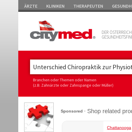
ÄRZTE
KLINIKEN
THERAPEUTEN
GESUNDH
DER ÖSTERREICH
GESUNDHEITSFIN
Branchen oder Themen oder Namen
(z.B. Zahnärzte oder Zahnspange oder Müller)