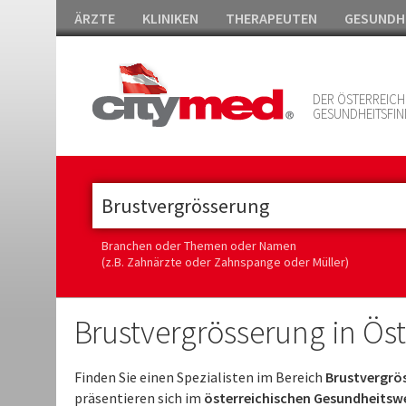
ÄRZTE
KLINIKEN
THERAPEUTEN
GESUNDH
DER ÖSTERREICH
GESUNDHEITSFIN
Branchen oder Themen oder Namen
(z.B. Zahnärzte oder Zahnspange oder Müller)
Brustvergrösserung in Öst
Finden Sie einen Spezialisten im Bereich
Brustvergrös
präsentieren sich im
österreichischen Gesundheitsw