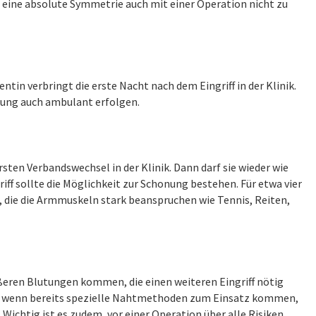
t eine absolute Symmetrie auch mit einer Operation nicht zu
ntin verbringt die erste Nacht nach dem Eingriff in der Klinik.
rung auch ambulant erfolgen.
rsten Verbandswechsel in der Klinik. Dann darf sie wieder wie
ff sollte die Möglichkeit zur Schonung bestehen. Für etwa vier
 die die Armmuskeln stark beanspruchen wie Tennis, Reiten,
ßeren Blutungen kommen, die einen weiteren Eingriff nötig
h wenn bereits spezielle Nahtmethoden zum Einsatz kommen,
Wichtig ist es zudem, vor einer Operation über alle Risiken