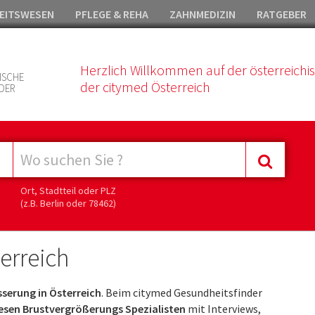
EITSWESEN
PFLEGE & REHA
ZAHNMEDIZIN
RATGEBER
Herzlich Willkommen auf der österreichi
ISCHE
der citymed Österreich
DER
Ort, Stadtteil oder PLZ
(z.B. Berlin oder 78462)
erreich
serung in Österreich
. Beim citymed Gesundheitsfinder
esen Brustvergrößerungs Spezialisten
mit Interviews,