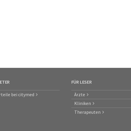
IETER
FÜR LESER
rteile bei citymed
Ärzte
Kliniken
Therapeuten