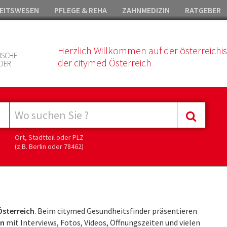
EITSWESEN
PFLEGE & REHA
ZAHNMEDIZIN
RATGEBER
Herzlich Willkommen auf der österreichi
ISCHE
der citymed Österreich
DER
Ort, Stadtteil oder PLZ
(z.B. Berlin oder 78462)
Österreich
. Beim citymed Gesundheitsfinder präsentieren
en
mit Interviews, Fotos, Videos, Öffnungszeiten und vielen