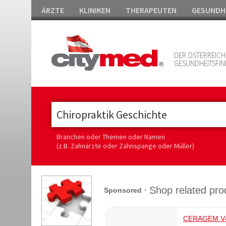
ÄRZTE
KLINIKEN
THERAPEUTEN
GESUNDH
DER ÖSTERREICH
GESUNDHEITSFIN
Branchen oder Themen oder Namen
(z.B. Zahnärzte oder Zahnspange oder Müller)