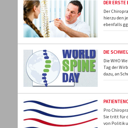
DER ERSTE
Der Chiropr
hierzu den j
ebenfalls g
DIE SCHWEI
Die WHO Wel
Tag der Wirb
dazu, an Sch
PATIENTEN
Pro Chiropra
Sie tritt für
von Politik 