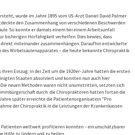
rsteht, wurde im Jahre 1895 vom US-Arzt Daniel David Palmer
 entdeckte den Zusammenhang von verschiedenen Beschwerden
säule. So konnte er damals einem bei einem Arbeitsunfall
r bisherigen Hörfähigkeit verhelfen. Dies bewies, dass
e direkt miteinander zusammenhängen. Daraufhin entwickelte
 des Wirbelsäulenapparates – die heute bekannte Chiropraktik
k ihren Einzug: In der Zeit um die 1920er-Jahre hatten die ersten
inigten Staaten absolviert und konnten nun auch hier
. Die neuen Methoden waren nicht unumstritten, setzten sich
immbürgerschaft durch: die Chiropraktoren hatten fortan die
Jahre später erreichte die Patientenorganisation "Pro
nahme der Chiropraktik in die Leistungen der Krankenkassen
 Patienten weltweit profitieren konnten – ein unschätzbarer
Hilfe zu lindern und zu heilen.