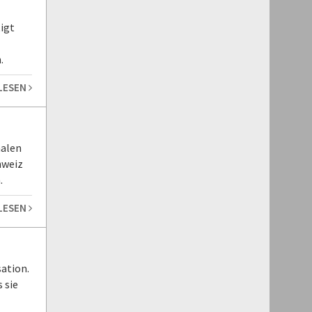
igt
.
 LESEN
nalen
hweiz
.
 LESEN
ation.
 sie