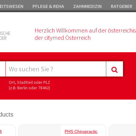
EITSWESEN
PFLEGE & REHA
ZAHNMEDIZIN
RATGEBER
Herzlich Willkommen auf der österreichi
ISCHE
der citymed Österreich
DER
Ort, Stadtteil oder PLZ
(z.B. Berlin oder 78462)