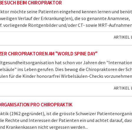
 BESUCH BEIM CHIROPRAKTOR
aktor möchte seine Patienten eingehend kennen lernen und benöt
eweiligen Verlauf der Erkrankung(en), die so genannte Anamnese,
gf. vorliegende Röntgenbilder und/oder CT- sowie MRT-Aufnahmen
ARTIKEL
ZER CHIROPRAKTOREN AM "WORLD SPINE DAY"
tgesundheitsorganisation hat schon vor Jahren den "Internatio
elsäule" ins Leben gerufen. Dies bewog die Chiropraktoren der Sc
ulen für die Kinder honorarfrei Wirbelsäulen-Checks vorzunehmen
ARTIKEL
ORGANISATION PRO CHIROPRAKTIK
ktik (1962 gegründet), ist die grösste Schweizer Patientenorganis
 die Rechte und Interessen der Patienten ein und achtet darauf, dass
und Krankenkassen nicht vergessen werden...