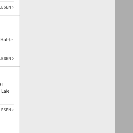
 LESEN
 Hälfte
 LESEN
er
 Laie
 LESEN