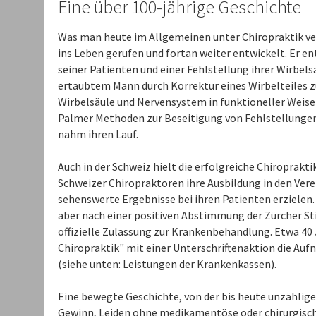
Eine über 100-jährige Geschichte
Was man heute im Allgemeinen unter Chiropraktik ve
ins Leben gerufen und fortan weiter entwickelt. Er
seiner Patienten und einer Fehlstellung ihrer Wirbel
ertaubtem Mann durch Korrektur eines Wirbelteiles zu
Wirbelsäule und Nervensystem in funktioneller Weis
Palmer Methoden zur Beseitigung von Fehlstellungen
nahm ihren Lauf.
Auch in der Schweiz hielt die erfolgreiche Chiroprakti
Schweizer Chiropraktoren ihre Ausbildung in den Vere
sehenswerte Ergebnisse bei ihren Patienten erzielen
aber nach einer positiven Abstimmung der Zürcher St
offizielle Zulassung zur Krankenbehandlung. Etwa 40 
Chiropraktik" mit einer Unterschriftenaktion die Auf
(siehe unten: Leistungen der Krankenkassen).
Eine bewegte Geschichte, von der bis heute unzählige
Gewinn, Leiden ohne medikamentöse oder chirurgische 