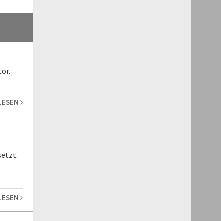
or.
 LESEN
etzt.
 LESEN