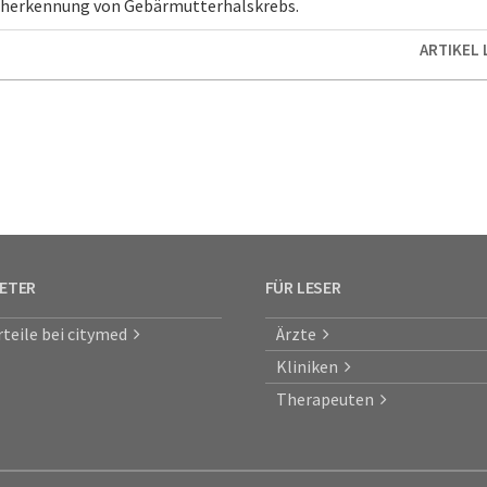
rüherkennung von Gebärmutterhalskrebs.
ARTIKEL
IETER
FÜR LESER
rteile bei citymed
Ärzte
Kliniken
Therapeuten