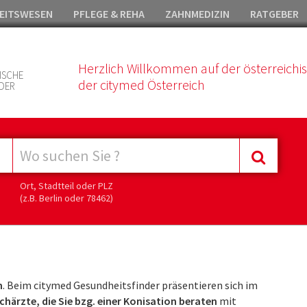
EITSWESEN
PFLEGE & REHA
ZAHNMEDIZIN
RATGEBER
Herzlich Willkommen auf der österreichi
ISCHE
der citymed Österreich
DER
Ort, Stadtteil oder PLZ
(z.B. Berlin oder 78462)
h
. Beim citymed Gesundheitsfinder präsentieren sich im
härzte, die Sie bzg. einer Konisation beraten
mit