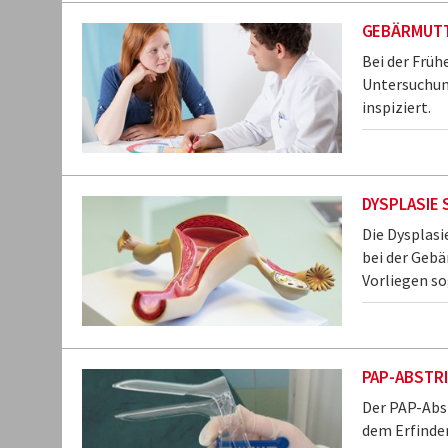
GEBÄRMUTT
Bei der Frü
Untersuchung
inspiziert.
DYSPLASIE
Die Dysplasi
bei der Geb
Vorliegen so
PAP-ABSTR
Der PAP-Abst
dem Erfinder